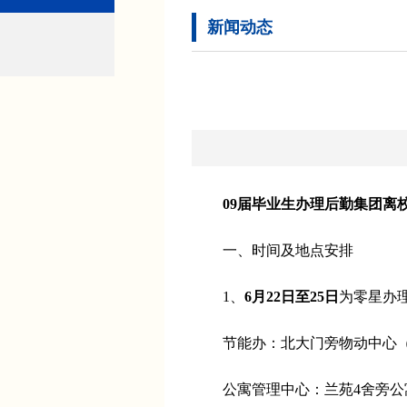
新闻动态
09
届毕业生办理后勤集团离
一、时间及地点安排
1、
6
月
22
日
至
25
日
为零星办
节能办：北大门旁物动中心
公寓管理中心：兰苑4舍旁