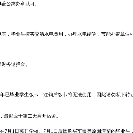
单
盖公寓办章认可。
抄电表，毕业生按实交清水电费用，办理水电结算，节能办盖章认
团财务退押金。
销当年已毕业学生饭卡，注销后饭卡将无法使用，因此请勿私下转
后，最迟应于第二天离开宿舍。
在7月1日离开学校。7月1日后因购买车票等原因滞留的毕业