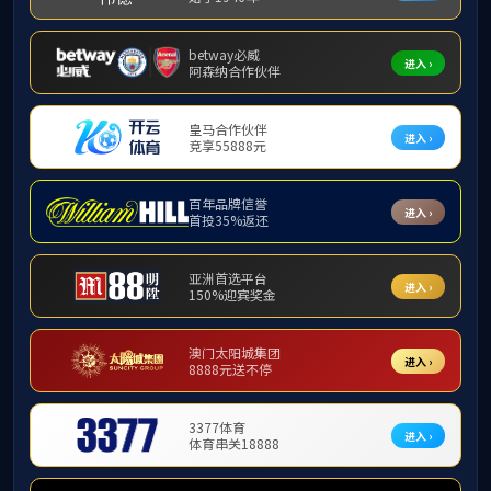
yc城集团党总支与中共重庆公共交通运...